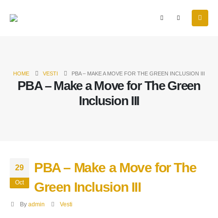
HOME
VESTI
PBA – MAKE A MOVE FOR THE GREEN INCLUSION III
PBA – Make a Move for The Green
Inclusion III
PBA – Make a Move for The
29
Oct
Green Inclusion III
By
admin
Vesti