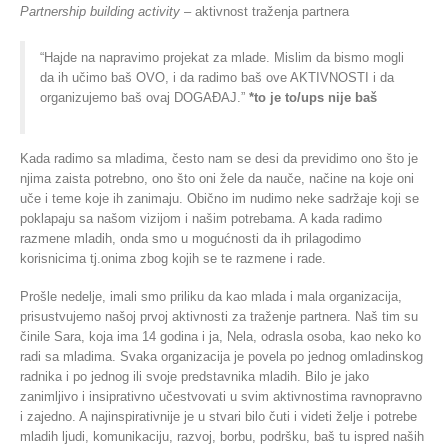
Partnership building activity
– aktivnost traženja partnera
“Hajde na napravimo projekat za mlade. Mislim da bismo mogli
da ih učimo baš OVO, i da radimo baš ove AKTIVNOSTI i da
organizujemo baš ovaj DOGAĐAJ.”
*to je to/ups nije baš
Kada radimo sa mladima, često nam se desi da previdimo ono što je
njima zaista potrebno, ono što oni žele da nauče, načine na koje oni
uče i teme koje ih zanimaju. Obično im nudimo neke sadržaje koji se
poklapaju sa našom vizijom i našim potrebama. A kada radimo
razmene mladih, onda smo u mogućnosti da ih prilagodimo
korisnicima tj.onima zbog kojih se te razmene i rade.
Prošle nedelje, imali smo priliku da kao mlada i mala organizacija,
prisustvujemo našoj prvoj aktivnosti za traženje partnera. Naš tim su
činile Sara, koja ima 14 godina i ja, Nela, odrasla osoba, kao neko ko
radi sa mladima. Svaka organizacija je povela po jednog omladinskog
radnika i po jednog ili svoje predstavnika mladih. Bilo je jako
zanimljivo i insiprativno učestvovati u svim aktivnostima ravnopravno
i zajedno. A najinspirativnije je u stvari bilo čuti i videti želje i potrebe
mladih ljudi, komunikaciju, razvoj, borbu, podršku, baš tu ispred naših