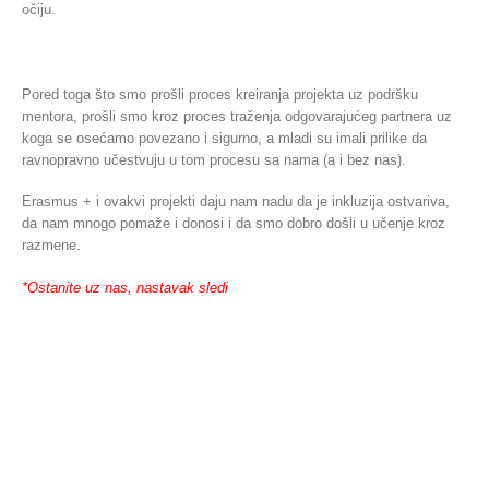
očiju.
Pored toga što smo prošli proces kreiranja projekta uz podršku
mentora, prošli smo kroz proces traženja odgovarajućeg partnera uz
koga se osećamo povezano i sigurno, a mladi su imali prilike da
ravnopravno učestvuju u tom procesu sa nama (a i bez nas).
Erasmus + i ovakvi projekti daju nam nadu da je inkluzija ostvariva,
da nam mnogo pomaže i donosi i da smo dobro došli u učenje kroz
razmene.
*Ostanite uz nas, nastavak sledi